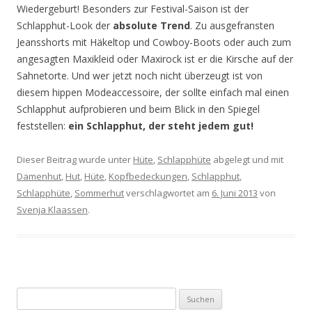
Wiedergeburt! Besonders zur Festival-Saison ist der
Schlapphut-Look der
absolute Trend
. Zu ausgefransten
Jeansshorts mit Häkeltop und Cowboy-Boots oder auch zum
angesagten Maxikleid oder Maxirock ist er die Kirsche auf der
Sahnetorte. Und wer jetzt noch nicht überzeugt ist von
diesem hippen Modeaccessoire, der sollte einfach mal einen
Schlapphut aufprobieren und beim Blick in den Spiegel
feststellen:
ein Schlapphut, der steht jedem gut!
Dieser Beitrag wurde unter
Hüte
,
Schlapphüte
abgelegt und mit
Damenhut
,
Hut
,
Hüte
,
Kopfbedeckungen
,
Schlapphut
,
Schlapphüte
,
Sommerhut
verschlagwortet am
6. Juni 2013
von
Svenja Klaassen
.
Suchen