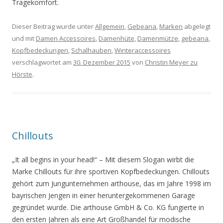
Tragekomfort.
Dieser Beitrag wurde unter
Allgemein
,
Gebeana
,
Marken
abgelegt
und mit
Damen Accessoires
,
Damenhüte
,
Damenmütze
,
gebeana
,
Kopfbedeckungen
,
Schalhauben
,
Winteraccessoires
verschlagwortet am
30. Dezember 2015
von
Christin Meyer zu
Hörste
.
Chillouts
„It all begins in your head!“ – Mit diesem Slogan wirbt die
Marke Chillouts für ihre sportiven Kopfbedeckungen. Chillouts
gehört zum Jungunternehmen arthouse, das im Jahre 1998 im
bayrischen Jengen in einer heruntergekommenen Garage
gegründet wurde. Die arthouse GmbH & Co. KG fungierte in
den ersten Jahren als eine Art Großhandel für modische