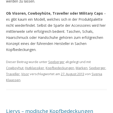
werden zu lassen.
Ob Visoren, Cowboyhüte, Traveller oder Military Caps
–
es gibt kaum ein Modell, welches sich in der Produktpalette
nicht wiederfindet. Selbst die Sparte der Accessoires wird hier
mittlerweile sehr erfolgreich bedient. Taschen, Schals,
Haarschmuck oder Handschuhe gehören zum erfolgreichen
Konzept eines der führenden Hersteller in Sachen
Kopfbedeckungen.
Dieser Beitrag wurde unter
Seeberger
abgelegt und mit
Cowboyhut
,
Hutklassiker
,
Kopfbedeckungen
,
Marken
,
Seeberger
,
Traveller
,
Visor
verschlagwortet am
27. August 2013
von
Svenja
Klaassen
.
Lierys – modische Kopfbedeckungen