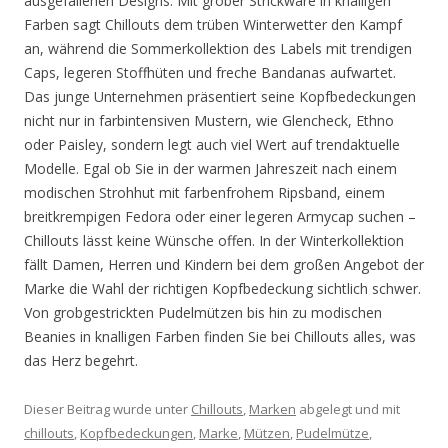
ausgefallenen Designs. Mit grober Strickware in knalligen
Farben sagt Chillouts dem trüben Winterwetter den Kampf
an, während die Sommerkollektion des Labels mit trendigen
Caps, legeren Stoffhüten und freche Bandanas aufwartet.
Das junge Unternehmen präsentiert seine Kopfbedeckungen
nicht nur in farbintensiven Mustern, wie Glencheck, Ethno
oder Paisley, sondern legt auch viel Wert auf trendaktuelle
Modelle. Egal ob Sie in der warmen Jahreszeit nach einem
modischen Strohhut mit farbenfrohem Ripsband, einem
breitkrempigen Fedora oder einer legeren Armycap suchen –
Chillouts lässt keine Wünsche offen. In der Winterkollektion
fällt Damen, Herren und Kindern bei dem großen Angebot der
Marke die Wahl der richtigen Kopfbedeckung sichtlich schwer.
Von grobgestrickten Pudelmützen bis hin zu modischen
Beanies in knalligen Farben finden Sie bei Chillouts alles, was
das Herz begehrt.
Dieser Beitrag wurde unter
Chillouts
,
Marken
abgelegt und mit
chillouts
,
Kopfbedeckungen
,
Marke
,
Mützen
,
Pudelmütze
,