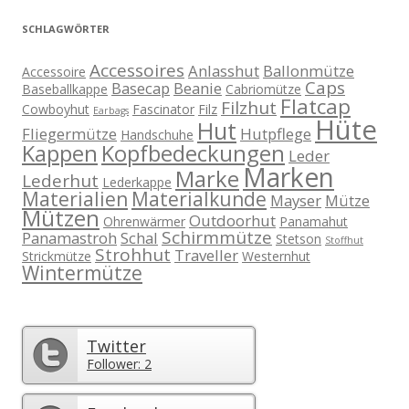
SCHLAGWÖRTER
Accessoires
Anlasshut
Ballonmütze
Accessoire
Caps
Basecap
Beanie
Baseballkappe
Cabriomütze
Flatcap
Filzhut
Cowboyhut
Fascinator
Filz
Earbags
Hüte
Hut
Fliegermütze
Hutpflege
Handschuhe
Kappen
Kopfbedeckungen
Leder
Marken
Marke
Lederhut
Lederkappe
Materialien
Materialkunde
Mayser
Mütze
Mützen
Outdoorhut
Ohrenwärmer
Panamahut
Schirmmütze
Panamastroh
Schal
Stetson
Stoffhut
Strohhut
Traveller
Strickmütze
Westernhut
Wintermütze
Twitter
Follower: 2