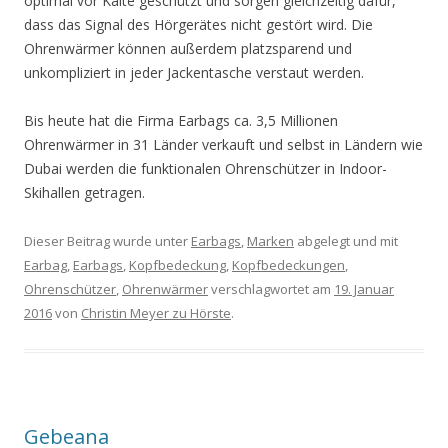
optimal vor Kälte geschützt und sorgen gleichzeitig dafür,
dass das Signal des Hörgerätes nicht gestört wird. Die
Ohrenwärmer können außerdem platzsparend und
unkompliziert in jeder Jackentasche verstaut werden.
Bis heute hat die Firma Earbags ca. 3,5 Millionen
Ohrenwärmer in 31 Länder verkauft und selbst in Ländern wie
Dubai werden die funktionalen Ohrenschützer in Indoor-
Skihallen getragen.
Dieser Beitrag wurde unter
Earbags
,
Marken
abgelegt und mit
Earbag
,
Earbags
,
Kopfbedeckung
,
Kopfbedeckungen
,
Ohrenschützer
,
Ohrenwärmer
verschlagwortet am
19. Januar
2016
von
Christin Meyer zu Hörste
.
Gebeana