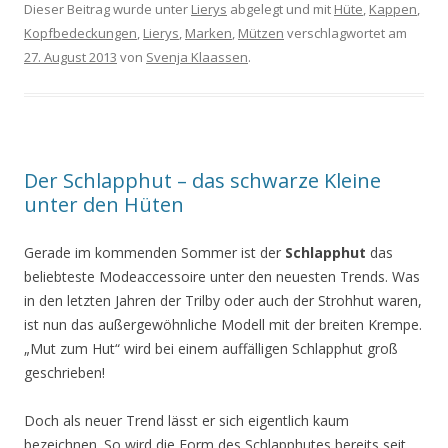
Dieser Beitrag wurde unter
Lierys
abgelegt und mit
Hüte
,
Kappen
,
Kopfbedeckungen
,
Lierys
,
Marken
,
Mützen
verschlagwortet am
27. August 2013
von
Svenja Klaassen
.
Der Schlapphut – das schwarze Kleine
unter den Hüten
Gerade im kommenden Sommer ist der
Schlapphut
das
beliebteste Modeaccessoire unter den neuesten Trends. Was
in den letzten Jahren der Trilby oder auch der Strohhut waren,
ist nun das außergewöhnliche Modell mit der breiten Krempe.
„Mut zum Hut“ wird bei einem auffälligen Schlapphut groß
geschrieben!
Doch als neuer Trend lässt er sich eigentlich kaum
bezeichnen. So wird die Form des Schlapphutes bereits seit