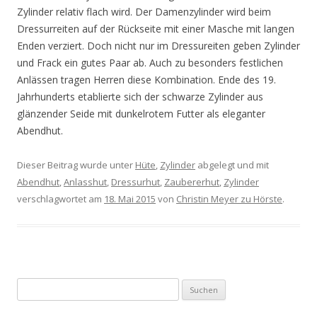
Zylinder relativ flach wird. Der Damenzylinder wird beim
Dressurreiten auf der Rückseite mit einer Masche mit langen
Enden verziert. Doch nicht nur im Dressureiten geben Zylinder
und Frack ein gutes Paar ab. Auch zu besonders festlichen
Anlässen tragen Herren diese Kombination. Ende des 19.
Jahrhunderts etablierte sich der schwarze Zylinder aus
glänzender Seide mit dunkelrotem Futter als eleganter
Abendhut.
Dieser Beitrag wurde unter
Hüte
,
Zylinder
abgelegt und mit
Abendhut
,
Anlasshut
,
Dressurhut
,
Zaubererhut
,
Zylinder
verschlagwortet am
18. Mai 2015
von
Christin Meyer zu Hörste
.
Suchen
nach: