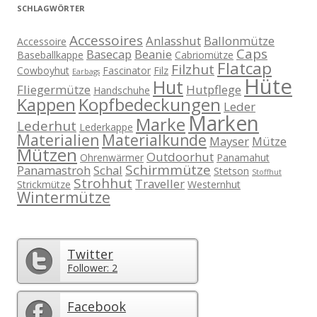
SCHLAGWÖRTER
Accessoires
Anlasshut
Ballonmütze
Accessoire
Caps
Basecap
Beanie
Baseballkappe
Cabriomütze
Flatcap
Filzhut
Cowboyhut
Fascinator
Filz
Earbags
Hüte
Hut
Fliegermütze
Hutpflege
Handschuhe
Kappen
Kopfbedeckungen
Leder
Marken
Marke
Lederhut
Lederkappe
Materialien
Materialkunde
Mayser
Mütze
Mützen
Outdoorhut
Ohrenwärmer
Panamahut
Schirmmütze
Panamastroh
Schal
Stetson
Stoffhut
Strohhut
Traveller
Strickmütze
Westernhut
Wintermütze
Twitter
Follower: 2
Facebook