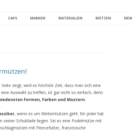
Zum Inhalt springen
CAPS
MARKEN
MATERIALIEN
MÜTZEN
NEW
ermützen!
 Seite zeigt, wird es höchste Zeit, dass man sich eine
eine Auswahl zu treffen, ist gar nicht so einfach, denn
chiedensten Formen, Farben und Mustern
.
assiker
, wenn es um Wintermützen geht. Ein jeder hat
n seiner Schublade liegen. Sei es eine Pudelmütze mit
hlagmützen mit Fleecefutter, französische