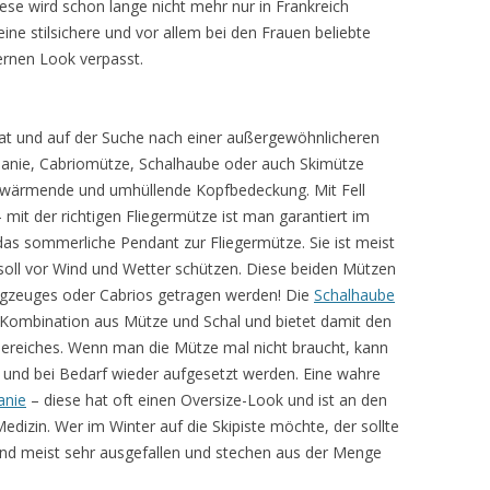
iese wird schon lange nicht mehr nur in Frankreich
eine stilsichere und vor allem bei den Frauen beliebte
rnen Look verpasst.
at und auf der Suche nach einer außergewöhnlicheren
Beanie, Cabriomütze, Schalhaube oder auch Skimütze
e wärmende und umhüllende Kopfbedeckung. Mit Fell
 mit der richtigen Fliegermütze ist man garantiert im
as sommerliche Pendant zur Fliegermütze. Sie ist meist
 soll vor Wind und Wetter schützen. Diese beiden Mützen
lugzeuges oder Cabrios getragen werden! Die
Schalhaube
e Kombination aus Mütze und Schal und bietet damit den
bereiches. Wenn man die Mütze mal nicht braucht, kann
 und bei Bedarf wieder aufgesetzt werden. Eine wahre
anie
– diese hat oft einen Oversize-Look und ist an den
dizin. Wer im Winter auf die Skipiste möchte, der sollte
ind meist sehr ausgefallen und stechen aus der Menge