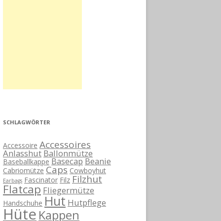
SCHLAGWÖRTER
Accessoires
Accessoire
Anlasshut
Ballonmütze
Basecap
Beanie
Baseballkappe
Caps
Cabriomütze
Cowboyhut
Filzhut
Fascinator
Filz
Earbags
Flatcap
Fliegermütze
Hut
Hutpflege
Handschuhe
Hüte
Kappen