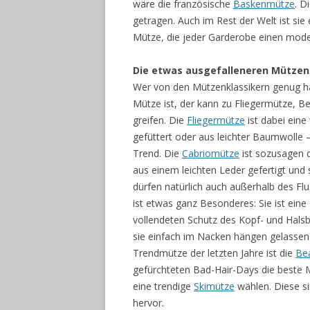
wäre die französische
Baskenmütze
. D
getragen. Auch im Rest der Welt ist sie 
Mütze, die jeder Garderobe einen mode
Die etwas ausgefalleneren Mützen
Wer von den Mützenklassikern genug h
Mütze ist, der kann zu Fliegermütze, 
greifen. Die
Fliegermütze
ist dabei ein
gefüttert oder aus leichter Baumwolle –
Trend. Die
Cabriomütze
ist sozusagen d
aus einem leichten Leder gefertigt und
dürfen natürlich auch außerhalb des F
ist etwas ganz Besonderes: Sie ist ein
vollendeten Schutz des Kopf- und Hals
sie einfach im Nacken hängen gelassen
Trendmütze der letzten Jahre ist die
Be
gefürchteten Bad-Hair-Days die beste Me
eine trendige
Skimütze
wählen. Diese s
hervor.