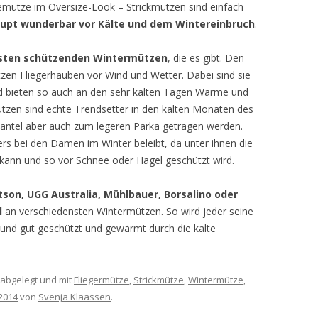
mütze im Oversize-Look – Strickmützen sind einfach
upt wunderbar vor Kälte und dem Wintereinbruch
.
esten schützenden Wintermützen
, die es gibt. Den
en Fliegerhauben vor Wind und Wetter. Dabei sind sie
und bieten so auch an den sehr kalten Tagen Wärme und
ützen sind echte Trendsetter in den kalten Monaten des
antel aber auch zum legeren Parka getragen werden.
s bei den Damen im Winter beleibt, da unter ihnen die
kann und so vor Schnee oder Hagel geschützt wird.
tetson, UGG Australia, Mühlbauer, Borsalino oder
l
an verschiedensten Wintermützen. So wird jeder seine
und gut geschützt und gewärmt durch die kalte
abgelegt und mit
Fliegermütze
,
Strickmütze
,
Wintermütze
,
 2014
von
Svenja Klaassen
.