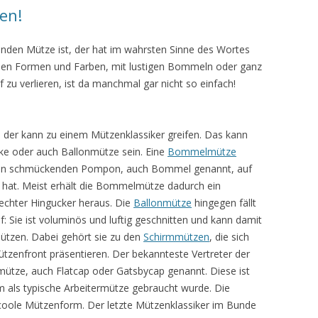
en!
nden Mütze ist, der hat im wahrsten Sinne des Wortes
ielen Formen und Farben, mit lustigen Bommeln oder ganz
 zu verlieren, ist da manchmal gar nicht so einfach!
der kann zu einem Mützenklassiker greifen. Das kann
e oder auch Ballonmütze sein. Eine
Bommelmütze
einen schmückenden Pompon, auch Bommel genannt, auf
hat. Meist erhält die Bommelmütze dadurch ein
s echter Hingucker heraus. Die
Ballonmütze
hingegen fällt
: Sie ist voluminös und luftig geschnitten und kann damit
tzen. Dabei gehört sie zu den
Schirmmützen
, die sich
tzenfront präsentieren. Der bekannteste Vertreter der
rmütze, auch Flatcap oder Gatsbycap genannt. Diese ist
em als typische Arbeitermütze gebraucht wurde. Die
d coole Mützenform. Der letzte Mützenklassiker im Bunde