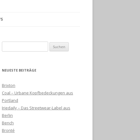
S
Suchen
nach:
NEUESTE BEITRÄGE
Brixton
Coal – Urbane Kopfbedeckungen aus
Portland
Iriedaily – Das Streetwear-Label aus
Berlin
Bench
Bronté