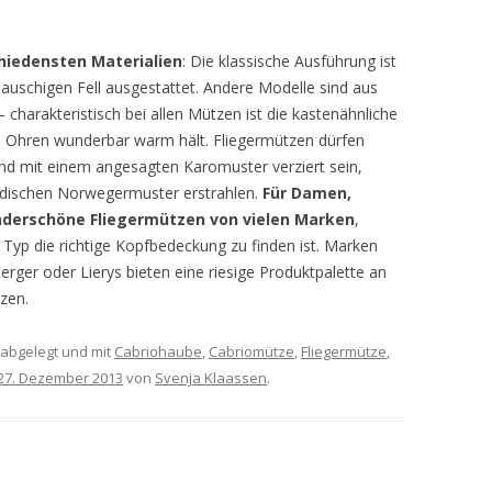
chiedensten Materialien
: Die klassische Ausführung ist
auschigen Fell ausgestattet. Andere Modelle sind aus
 charakteristisch bei allen Mützen ist die kastenähnliche
nd Ohren wunderbar warm hält. Fliegermützen dürfen
nd mit einem angesagten Karomuster verziert sein,
odischen Norwegermuster erstrahlen.
Für Damen,
nderschöne Fliegermützen von vielen Marken
,
Typ die richtige Kopfbedeckung zu finden ist. Marken
erger oder Lierys bieten eine riesige Produktpalette an
zen.
abgelegt und mit
Cabriohaube
,
Cabriomütze
,
Fliegermütze
,
27. Dezember 2013
von
Svenja Klaassen
.