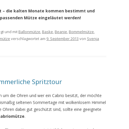
eit – die kalten Monate kommen bestimmt und
ll passenden Mütze eingeläutet werden!
gt und mit
Ballonmütze
,
Baske
,
Beanie
,
Bommelmütze
,
mütze
verschlagwortet am
9. September 2013
von
Svenja
mmerliche Spritztour
m um die Ohren und wer ein Cabrio besitzt, der möchte
ältnismäßig seltenen Sommertage mit wolkenlosem Himmel
 Ohren dabei gut geschützt sind, sollte eine geeignete
Cabriomütze
.