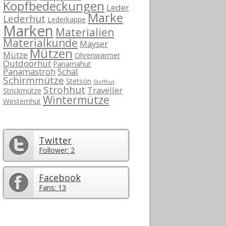
Kopfbedeckungen
Leder
Marke
Lederhut
Lederkappe
Marken
Materialien
Materialkunde
Mayser
Mützen
Mütze
Ohrenwärmer
Outdoorhut
Panamahut
Panamastroh
Schal
Schirmmütze
Stetson
Stoffhut
Strohhut
Traveller
Strickmütze
Wintermütze
Westernhut
Twitter
Follower: 2
Facebook
Fans: 13