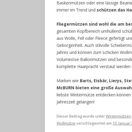
Baskenmützen oder eine lässige Beanie
immer im Trend und
schützen das Ha
Fliegermützen sind wohl die am b
gesamten Kopfbereich umhüllend schütz
aus Wolle, Fell oder Fleece gefertigt 
Geborgenheit. Auch stilvolle Schieberm
Jahres und können zum schicken Wollm
Voluminöse Ballonmützen sind besonder
komplette Haarpracht verstaut werden 
Marken wie
Barts, Eisbär, Lierys, S
McBURN bieten eine große Auswah
liebste Wintermütze entdecken können 
Jahreszeit gelangen!
Dieser Beitrag wurde unter
Wintermützen
Wollmütze
verschlagwortet am
13. Januar