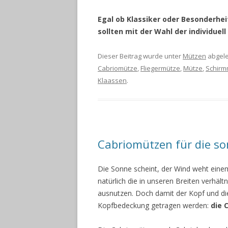
Egal ob Klassiker oder Besonderh
sollten mit der Wahl der individue
Dieser Beitrag wurde unter
Mützen
abgele
Cabriomütze
,
Fliegermütze
,
Mütze
,
Schirm
Klaassen
.
Cabriomützen für die so
Die Sonne scheint, der Wind weht eine
natürlich die in unseren Breiten verh
ausnutzen. Doch damit der Kopf und die
Kopfbedeckung getragen werden:
die 