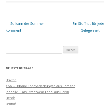
Artikel-Navigation
←
So kann der Sommer
Ein Stoffhut für jede
kommen!
Gelegenheit
→
Suchen
nach:
NEUESTE BEITRÄGE
Brixton
Coal – Urbane Kopfbedeckungen aus Portland
Iriedaily – Das Streetwear-Label aus Berlin
Bench
Bronté