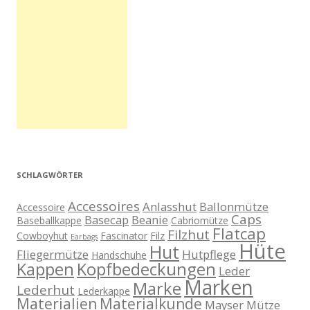
SCHLAGWÖRTER
Accessoires
Anlasshut
Ballonmütze
Accessoire
Caps
Basecap
Beanie
Baseballkappe
Cabriomütze
Flatcap
Filzhut
Cowboyhut
Fascinator
Filz
Earbags
Hüte
Hut
Fliegermütze
Hutpflege
Handschuhe
Kappen
Kopfbedeckungen
Leder
Marken
Marke
Lederhut
Lederkappe
Materialien
Materialkunde
Mayser
Mütze