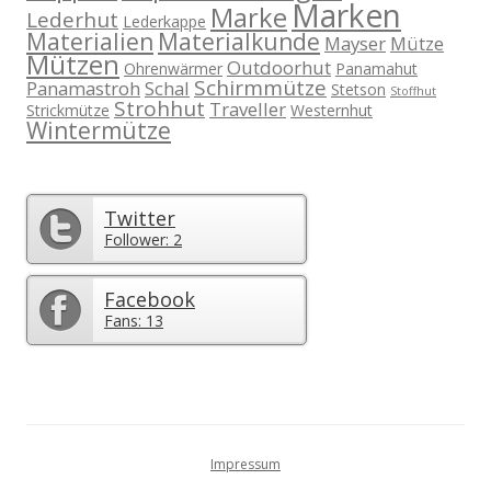
Marken
Marke
Lederhut
Lederkappe
Materialien
Materialkunde
Mayser
Mütze
Mützen
Outdoorhut
Ohrenwärmer
Panamahut
Schirmmütze
Panamastroh
Schal
Stetson
Stoffhut
Strohhut
Traveller
Strickmütze
Westernhut
Wintermütze
Twitter
Follower: 2
Facebook
Fans: 13
Impressum