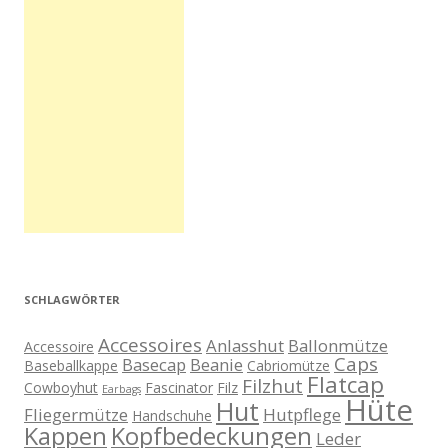
SCHLAGWÖRTER
Accessoires
Anlasshut
Ballonmütze
Accessoire
Caps
Basecap
Beanie
Baseballkappe
Cabriomütze
Flatcap
Filzhut
Cowboyhut
Fascinator
Filz
Earbags
Hüte
Hut
Fliegermütze
Hutpflege
Handschuhe
Kappen
Kopfbedeckungen
Leder