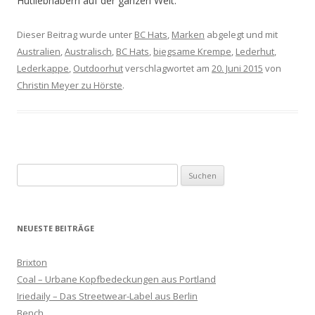
Hutliebhabern auf der ganzen Welt.
Dieser Beitrag wurde unter
BC Hats
,
Marken
abgelegt und mit
Australien
,
Australisch
,
BC Hats
,
biegsame Krempe
,
Lederhut
,
Lederkappe
,
Outdoorhut
verschlagwortet am
20. Juni 2015
von
Christin Meyer zu Hörste
.
Suchen
nach:
NEUESTE BEITRÄGE
Brixton
Coal – Urbane Kopfbedeckungen aus Portland
Iriedaily – Das Streetwear-Label aus Berlin
Bench