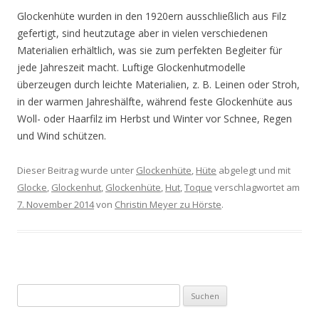
Glockenhüte wurden in den 1920ern ausschließlich aus Filz
gefertigt, sind heutzutage aber in vielen verschiedenen
Materialien erhältlich, was sie zum perfekten Begleiter für
jede Jahreszeit macht. Luftige Glockenhutmodelle
überzeugen durch leichte Materialien, z. B. Leinen oder Stroh,
in der warmen Jahreshälfte, während feste Glockenhüte aus
Woll- oder Haarfilz im Herbst und Winter vor Schnee, Regen
und Wind schützen.
Dieser Beitrag wurde unter
Glockenhüte
,
Hüte
abgelegt und mit
Glocke
,
Glockenhut
,
Glockenhüte
,
Hut
,
Toque
verschlagwortet am
7. November 2014
von
Christin Meyer zu Hörste
.
Suchen
nach: