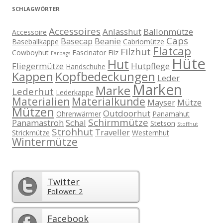
SCHLAGWÖRTER
Accessoires
Anlasshut
Ballonmütze
Accessoire
Caps
Basecap
Beanie
Baseballkappe
Cabriomütze
Flatcap
Filzhut
Cowboyhut
Fascinator
Filz
Earbags
Hüte
Hut
Fliegermütze
Hutpflege
Handschuhe
Kappen
Kopfbedeckungen
Leder
Marken
Marke
Lederhut
Lederkappe
Materialien
Materialkunde
Mayser
Mütze
Mützen
Outdoorhut
Ohrenwärmer
Panamahut
Schirmmütze
Panamastroh
Schal
Stetson
Stoffhut
Strohhut
Traveller
Strickmütze
Westernhut
Wintermütze
Twitter
Follower: 2
Facebook