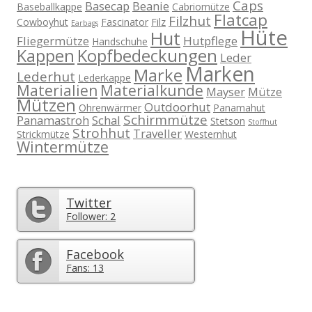
Caps
Basecap
Beanie
Baseballkappe
Cabriomütze
Flatcap
Filzhut
Cowboyhut
Fascinator
Filz
Earbags
Hüte
Hut
Fliegermütze
Hutpflege
Handschuhe
Kappen
Kopfbedeckungen
Leder
Marken
Marke
Lederhut
Lederkappe
Materialien
Materialkunde
Mayser
Mütze
Mützen
Outdoorhut
Ohrenwärmer
Panamahut
Schirmmütze
Panamastroh
Schal
Stetson
Stoffhut
Strohhut
Traveller
Strickmütze
Westernhut
Wintermütze
Twitter
Follower: 2
Facebook
Fans: 13