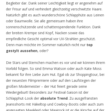
Begleiter dar. Dank seiner Leichtigkeit liegt er angenehm auf
der Frisur auf und verhindert gleichzeitig verschwitzte Haare.
Natürlich gibt es auch wunderschöne Schlapphüte aus Leinen
oder Baumwolle. Sie alle gemeinsam haben ihre
sonnenschützende und schattenspendende Funktion. Dank
der breiten Krempe sind Kopf, Nacken sowie das
empfindliche Gesicht optimal vor UV-Strahlen geschützt.
Denn man möchte im Sommer natürlich nicht nur
top
gestylt aussehen
, oder?
Die Stars und Sternchen machen es vor und wir können ihrem
Vorbild folgen. So sind Emma Watson oder auch Kate Moss
bekannt für ihre Liebe zum Hut. Egal ob zur Shoppingtour, bei
der neuesten Filmpremiere oder auf den Laufstegen der
großen Modemeister – der Hut feiert gerade seine
Wiedergeburt! Besonders zur Festival-Saison ist der
Schlapphut-Look der
absolute Trend
. Zu ausgefransten
Jeansshorts mit Häkeltop und Cowboy-Boots oder auch zum
angesagten Maxikleid oder Maxirock ist er die Kirsche auf der