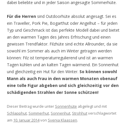
dabei beliebte und in jeder Saison angesagte Sommerhüte.
Für die Herren
sind Outdoorhüte absolut angesagt. Sei es
ein Traveller, Pork Pie, Bogarthut oder Angelhut – für jeden
Typ und Geschmack ist das perfekte Modell dabei und bietet
an den warmen Tagen des Jahres Erfrischung und einen
gewissen Trendfaktor. Filzhüte sind echte Allrounder, da sie
sowohl im Sommer als auch im Winter getragen werden
können: Filz ist temperaturregulierend und ist an warmen
Tagen kühlen und an kalten Tagen wärmend. Ein Sonnenhut
und gleichzeitig ein Hut für den Winter.
So können sowohl
Mann als auch Frau in den warmen Monaten obenauf
eine tolle Figur abgeben und sich gleichzeitig vor den
schädigenden Strahlen der Sonne schützen!
Dieser Beitrag wurde unter
Sonnenhüte
abgelegt und mit
Schlapphut
,
Sommerhut
,
Sonnenhut
,
Strohhut
verschlagwortet
am
10. Januar 2014
von
Svenja Klaassen
.