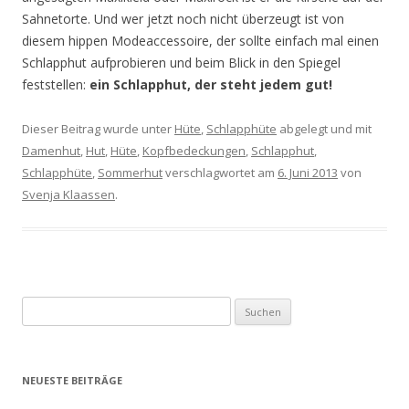
Sahnetorte. Und wer jetzt noch nicht überzeugt ist von
diesem hippen Modeaccessoire, der sollte einfach mal einen
Schlapphut aufprobieren und beim Blick in den Spiegel
feststellen:
ein Schlapphut, der steht jedem gut!
Dieser Beitrag wurde unter
Hüte
,
Schlapphüte
abgelegt und mit
Damenhut
,
Hut
,
Hüte
,
Kopfbedeckungen
,
Schlapphut
,
Schlapphüte
,
Sommerhut
verschlagwortet am
6. Juni 2013
von
Svenja Klaassen
.
Suchen
nach:
NEUESTE BEITRÄGE