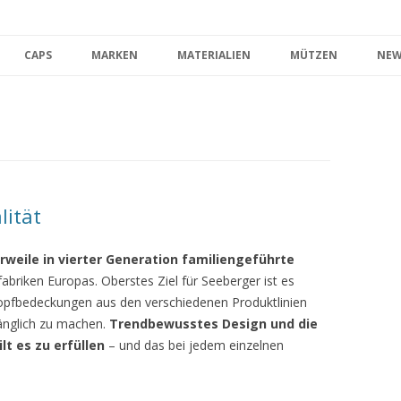
Zum Inhalt springen
CAPS
MARKEN
MATERIALIEN
MÜTZEN
NEW
lität
rweile in vierter Generation familiengeführte
abriken Europas. Oberstes Ziel für Seeberger ist es
opfbedeckungen aus den verschiedenen Produktlinien
änglich zu machen.
Trendbewusstes Design und die
t es zu erfüllen
– und das bei jedem einzelnen