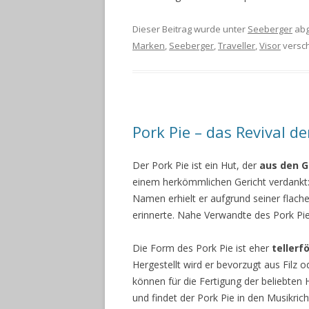
Dieser Beitrag wurde unter
Seeberger
abg
Marken
,
Seeberger
,
Traveller
,
Visor
versc
Pork Pie – das Revival de
Der Pork Pie ist ein Hut, der
aus den G
einem herkömmlichen Gericht verdankt: 
Namen erhielt er aufgrund seiner flach
erinnerte. Nahe Verwandte des Pork Pi
Die Form des Pork Pie ist eher
tellerf
Hergestellt wird er bevorzugt aus Filz
können für die Fertigung der beliebte
und findet der Pork Pie in den Musikric