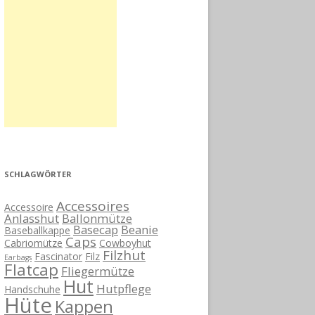
SCHLAGWÖRTER
Accessoires
Accessoire
Anlasshut
Ballonmütze
Basecap
Beanie
Baseballkappe
Caps
Cabriomütze
Cowboyhut
Filzhut
Fascinator
Filz
Earbags
Flatcap
Fliegermütze
Hut
Hutpflege
Handschuhe
Hüte
Kappen