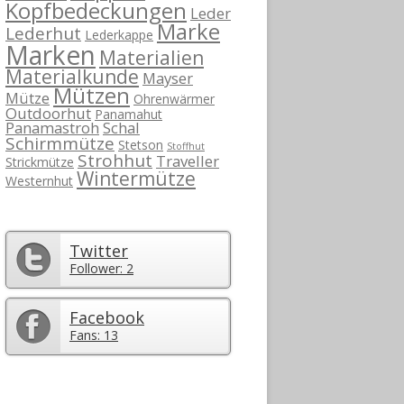
Kopfbedeckungen
Leder
Marke
Lederhut
Lederkappe
Marken
Materialien
Materialkunde
Mayser
Mützen
Mütze
Ohrenwärmer
Outdoorhut
Panamahut
Panamastroh
Schal
Schirmmütze
Stetson
Stoffhut
Strohhut
Traveller
Strickmütze
Wintermütze
Westernhut
Twitter
Follower: 2
Facebook
Fans: 13