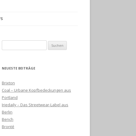
S
Suchen
nach:
NEUESTE BEITRÄGE
Brixton
Coal – Urbane Kopfbedeckungen aus
Portland
Iriedaily – Das Streetwear-Label aus
Berlin
Bench
Bronté