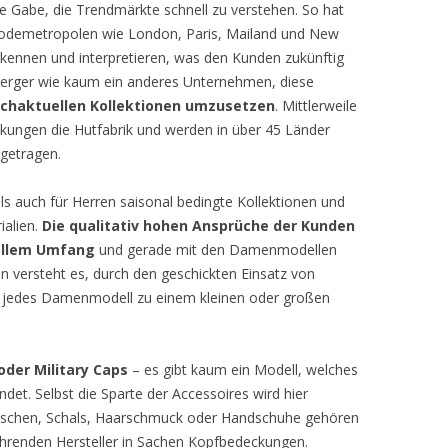
ie Gabe, die Trendmärkte schnell zu verstehen. So hat
odemetropolen wie London, Paris, Mailand und New
erkennen und interpretieren, was den Kunden zukünftig
eberger wie kaum ein anderes Unternehmen, diese
chaktuellen Kollektionen umzusetzen
. Mittlerweile
kungen die Hutfabrik und werden in über 45 Länder
 getragen.
s auch für Herren saisonal bedingte Kollektionen und
ialien.
Die qualitativ hohen Ansprüche der Kunden
ollem Umfang
und gerade mit den Damenmodellen
 versteht es, durch den geschickten Einsatz von
n jedes Damenmodell zu einem kleinen oder großen
oder Military Caps
– es gibt kaum ein Modell, welches
indet. Selbst die Sparte der Accessoires wird hier
. Taschen, Schals, Haarschmuck oder Handschuhe gehören
ührenden Hersteller in Sachen Kopfbedeckungen.