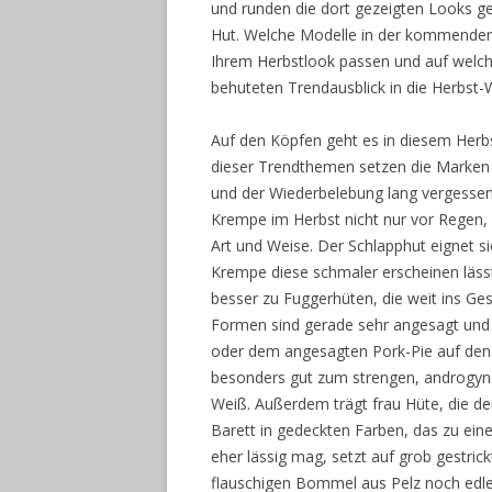
und runden die dort gezeigten Looks gek
Hut. Welche Modelle in der kommenden
Ihrem Herbstlook passen und auf welche 
behuteten Trendausblick in die Herbst-W
Auf den Köpfen geht es in diesem Herb
dieser Trendthemen setzen die Marken 
und der Wiederbelebung lang vergessen
Krempe im Herbst nicht nur vor Regen,
Art und Weise. Der Schlapphut eignet si
Krempe diese schmaler erscheinen lässt
besser zu Fuggerhüten, die weit ins Ge
Formen sind gerade sehr angesagt und 
oder dem angesagten Pork-Pie auf den
besonders gut zum strengen, androgy
Weiß. Außerdem trägt frau Hüte, die de
Barett in gedeckten Farben, das zu eine
eher lässig mag, setzt auf grob gestri
flauschigen Bommel aus Pelz noch edler