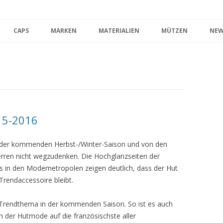
Zum Inhalt springen
CAPS
MARKEN
MATERIALIEN
MÜTZEN
NEW
15-2016
 der kommenden Herbst-/Winter-Saison und von den
en nicht wegzudenken. Die Hochglanzseiten der
 in den Modemetropolen zeigen deutlich, dass der Hut
rendaccessoire bleibt.
s Trendthema in der kommenden Saison. So ist es auch
in der Hutmode auf die französischste aller