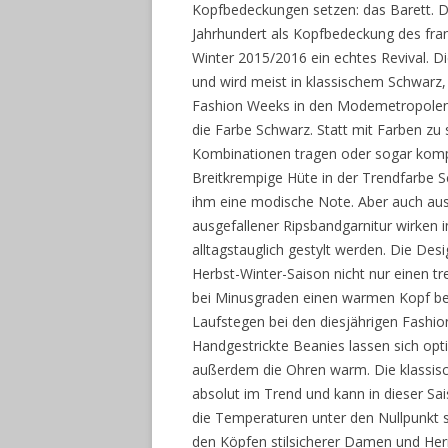
Kopfbedeckungen setzen: das Barett. D
Jahrhundert als Kopfbedeckung des fran
Winter 2015/2016 ein echtes Revival. D
und wird meist in klassischem Schwarz,
Fashion Weeks in den Modemetropolen z
die Farbe Schwarz. Statt mit Farben zu
Kombinationen tragen oder sogar kompl
Breitkrempige Hüte in der Trendfarbe S
ihm eine modische Note. Aber auch au
ausgefallener Ripsbandgarnitur wirken 
alltagstauglich gestylt werden. Die De
Herbst-Winter-Saison nicht nur einen t
bei Minusgraden einen warmen Kopf be
Laufstegen bei den diesjährigen Fashi
Handgestrickte Beanies lassen sich opt
außerdem die Ohren warm. Die klassisc
absolut im Trend und kann in dieser 
die Temperaturen unter den Nullpunkt si
den Köpfen stilsicherer Damen und Her