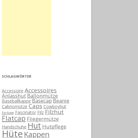
SCHLAGWÖRTER
Accessoires
Accessoire
Anlasshut
Ballonmütze
Basecap
Beanie
Baseballkappe
Caps
Cabriomütze
Cowboyhut
Filzhut
Fascinator
Filz
Earbags
Flatcap
Fliegermütze
Hut
Hutpflege
Handschuhe
Hüte
Kappen