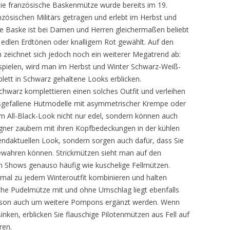
ie französische Baskenmütze wurde bereits im 19.
zösischen Militärs getragen und erlebt im Herbst und
ie Baske ist bei Damen und Herren gleichermaßen beliebt
 edlen Erdtönen oder knalligem Rot gewählt. Auf den
eichnet sich jedoch noch ein weiterer Megatrend ab:
 spielen, wird man im Herbst und Winter Schwarz-Weiß-
ett in Schwarz gehaltene Looks erblicken.
chwarz komplettieren einen solches Outfit und verleihen
sgefallene Hutmodelle mit asymmetrischer Krempe oder
im All-Black-Look nicht nur edel, sondern können auch
signer zaubern mit ihren Kopfbedeckungen in der kühlen
rendaktuellen Look, sondern sorgen auch dafür, dass Sie
wahren können. Strickmützen sieht man auf den
on Shows genauso häufig wie kuschelige Fellmützen.
imal zu jedem Winteroutfit kombinieren und halten
he Pudelmütze mit und ohne Umschlag liegt ebenfalls
Saison auch um weitere Pompons ergänzt werden. Wenn
nken, erblicken Sie flauschige Pilotenmützen aus Fell auf
ren.