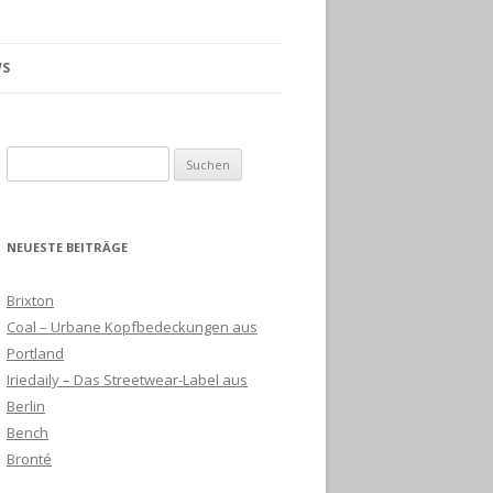
S
Suchen
nach:
NEUESTE BEITRÄGE
Brixton
Coal – Urbane Kopfbedeckungen aus
Portland
Iriedaily – Das Streetwear-Label aus
Berlin
Bench
Bronté