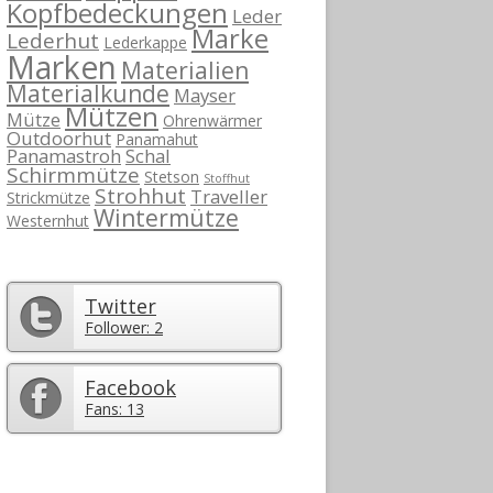
Kopfbedeckungen
Leder
Marke
Lederhut
Lederkappe
Marken
Materialien
Materialkunde
Mayser
Mützen
Mütze
Ohrenwärmer
Outdoorhut
Panamahut
Panamastroh
Schal
Schirmmütze
Stetson
Stoffhut
Strohhut
Traveller
Strickmütze
Wintermütze
Westernhut
Twitter
Follower: 2
Facebook
Fans: 13