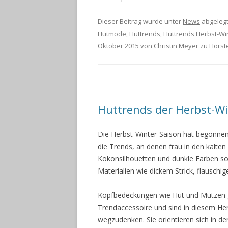
Dieser Beitrag wurde unter
News
abgelegt
Hutmode
,
Huttrends
,
Huttrends Herbst-Wi
Oktober 2015
von
Christin Meyer zu Hörst
Huttrends der Herbst-Wi
Die Herbst-Winter-Saison hat begonne
die Trends, an denen frau in den kalte
Kokonsilhouetten und dunkle Farben s
Materialien wie dickem Strick, flauschi
Kopfbedeckungen wie Hut und Mützen ga
Trendaccessoire und sind in diesem He
wegzudenken. Sie orientieren sich in d