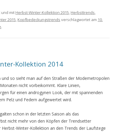
 und mit
Herbst-Winter-Kollektion 2015
,
Herbsttrends
,
nter 2015
,
Kopfbedeckungstrends
verschlagwortet am
10.
e
.
nter-Kollektion 2014
n und so sieht man auf den Straßen der Modemetropolen
n Monaten nicht vorbeikommt. Klare Linien,
orgen für einen androgynen Look, der mit spannenden
gem Pelz und Federn aufgewertet wird.
lten schon in der letzten Saison als das
rbst nicht mehr von den Köpfen der Trendsetter
er Herbst-Winter-Kollektion an den Trends der Laufstege