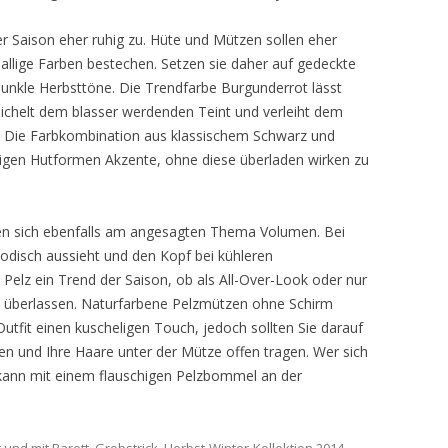
er Saison eher ruhig zu. Hüte und Mützen sollen eher
allige Farben bestechen. Setzen sie daher auf gedeckte
dunkle Herbsttöne. Die Trendfarbe Burgunderrot lässt
ichelt dem blasser werdenden Teint und verleiht dem
r. Die Farbkombination aus klassischem Schwarz und
ligen Hutformen Akzente, ohne diese überladen wirken zu
eren sich ebenfalls am angesagten Thema Volumen. Bei
modisch aussieht und den Kopf bei kühleren
elz ein Trend der Saison, ob als All-Over-Look oder nur
nen überlassen. Naturfarbene Pelzmützen ohne Schirm
utfit einen kuscheligen Touch, jedoch sollten Sie darauf
hen und Ihre Haare unter der Mütze offen tragen. Wer sich
kann mit einem flauschigen Pelzbommel an der