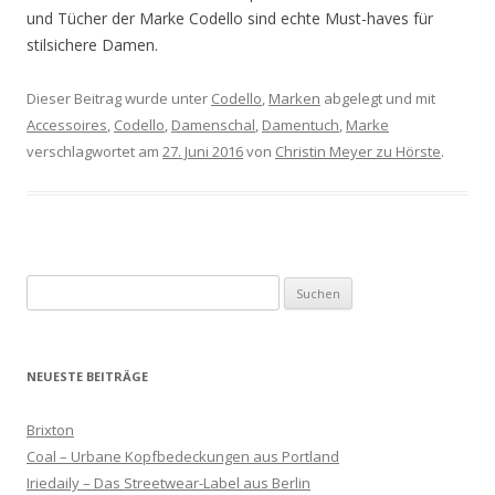
und Tücher der Marke Codello sind echte Must-haves für
stilsichere Damen.
Dieser Beitrag wurde unter
Codello
,
Marken
abgelegt und mit
Accessoires
,
Codello
,
Damenschal
,
Damentuch
,
Marke
verschlagwortet am
27. Juni 2016
von
Christin Meyer zu Hörste
.
Suchen
nach:
NEUESTE BEITRÄGE
Brixton
Coal – Urbane Kopfbedeckungen aus Portland
Iriedaily – Das Streetwear-Label aus Berlin