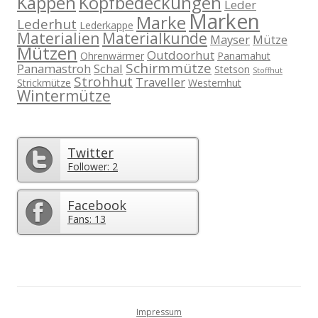
Kappen
Kopfbedeckungen
Leder
Marken
Marke
Lederhut
Lederkappe
Materialien
Materialkunde
Mayser
Mütze
Mützen
Outdoorhut
Ohrenwärmer
Panamahut
Schirmmütze
Panamastroh
Schal
Stetson
Stoffhut
Strohhut
Traveller
Strickmütze
Westernhut
Wintermütze
Twitter
Follower: 2
Facebook
Fans: 13
Impressum