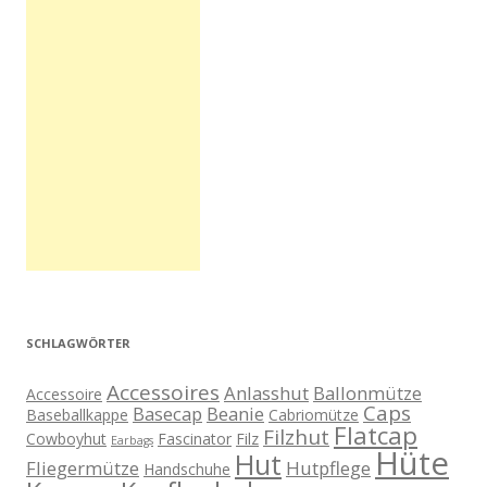
SCHLAGWÖRTER
Accessoires
Anlasshut
Ballonmütze
Accessoire
Caps
Basecap
Beanie
Baseballkappe
Cabriomütze
Flatcap
Filzhut
Cowboyhut
Fascinator
Filz
Earbags
Hüte
Hut
Fliegermütze
Hutpflege
Handschuhe