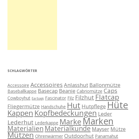
SCHLAGWÖRTER
Accessoires
Anlasshut
Ballonmütze
Accessoire
Caps
Basecap
Beanie
Baseballkappe
Cabriomütze
Flatcap
Filzhut
Cowboyhut
Fascinator
Filz
Earbags
Hüte
Hut
Fliegermütze
Hutpflege
Handschuhe
Kappen
Kopfbedeckungen
Leder
Marken
Marke
Lederhut
Lederkappe
Materialien
Materialkunde
Mayser
Mütze
Mützen
Outdoorhut
Ohrenwärmer
Panamahut