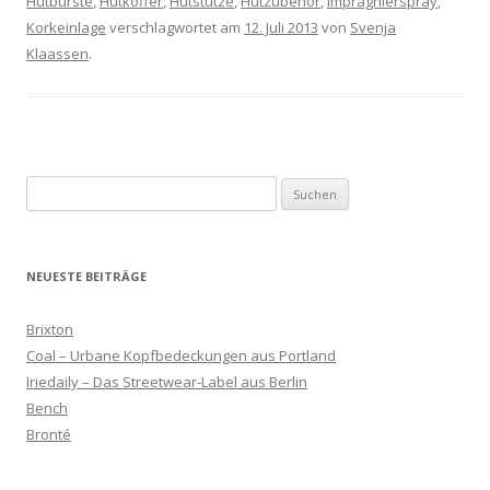
Hutbürste
,
Hutkoffer
,
Hutstütze
,
Hutzubehör
,
Imprägnierspray
,
Korkeinlage
verschlagwortet am
12. Juli 2013
von
Svenja
Klaassen
.
Suchen
nach:
NEUESTE BEITRÄGE
Brixton
Coal – Urbane Kopfbedeckungen aus Portland
Iriedaily – Das Streetwear-Label aus Berlin
Bench
Bronté