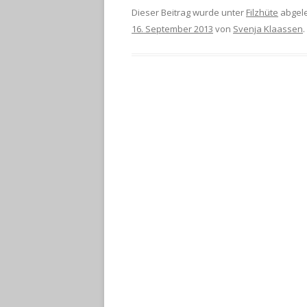
Dieser Beitrag wurde unter
Filzhüte
abgele
16. September 2013
von
Svenja Klaassen
.