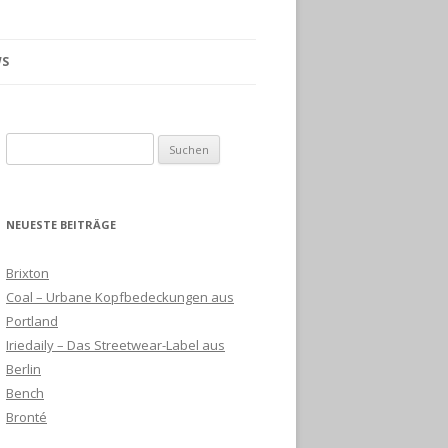
S
Suchen
nach:
NEUESTE BEITRÄGE
Brixton
Coal – Urbane Kopfbedeckungen aus
Portland
Iriedaily – Das Streetwear-Label aus
Berlin
Bench
Bronté