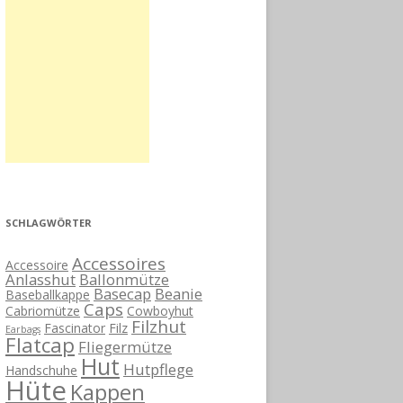
SCHLAGWÖRTER
Accessoires
Accessoire
Anlasshut
Ballonmütze
Basecap
Beanie
Baseballkappe
Caps
Cabriomütze
Cowboyhut
Filzhut
Fascinator
Filz
Earbags
Flatcap
Fliegermütze
Hut
Hutpflege
Handschuhe
Hüte
Kappen