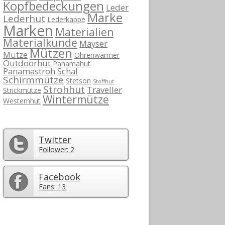
Kopfbedeckungen
Leder
Marke
Lederhut
Lederkappe
Marken
Materialien
Materialkunde
Mayser
Mützen
Mütze
Ohrenwärmer
Outdoorhut
Panamahut
Panamastroh
Schal
Schirmmütze
Stetson
Stoffhut
Strohhut
Traveller
Strickmütze
Wintermütze
Westernhut
Twitter
Follower: 2
Facebook
Fans: 13