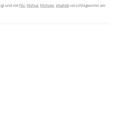
gt und mit
Filz
,
Filzhut
,
Filzhüte
,
VitaFelt
verschlagwortet am