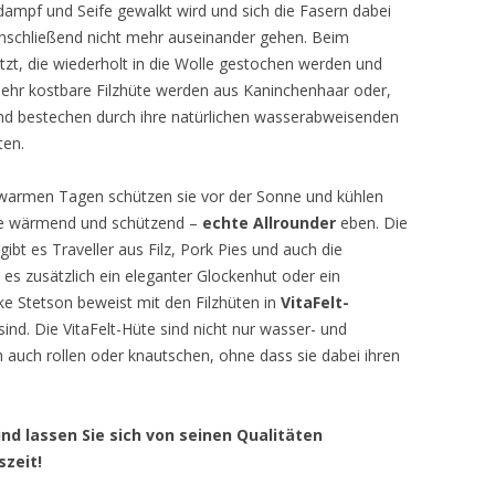
dampf und Seife gewalkt wird und sich die Fasern dabei
anschließend nicht mehr auseinander gehen. Beim
zt, die wiederholt in die Wolle gestochen werden und
Sehr kostbare Filzhüte werden aus Kaninchenhaar oder,
und bestechen durch ihre natürlichen wasserabweisenden
ten.
 warmen Tagen schützen sie vor der Sonne und kühlen
sie wärmend und schützend –
echte Allrounder
eben. Die
gibt es Traveller aus Filz, Pork Pies und auch die
es zusätzlich ein eleganter Glockenhut oder ein
rke Stetson beweist mit den Filzhüten in
VitaFelt-
sind. Die VitaFelt-Hüte sind nicht nur wasser- und
auch rollen oder knautschen, ohne dass sie dabei ihren
und lassen Sie sich von seinen Qualitäten
szeit!