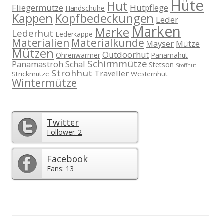
Hüte
Hut
Fliegermütze
Hutpflege
Handschuhe
Kappen
Kopfbedeckungen
Leder
Marken
Marke
Lederhut
Lederkappe
Materialien
Materialkunde
Mayser
Mütze
Mützen
Outdoorhut
Ohrenwärmer
Panamahut
Schirmmütze
Panamastroh
Schal
Stetson
Stoffhut
Strohhut
Traveller
Strickmütze
Westernhut
Wintermütze
Twitter
Follower: 2
Facebook
Fans: 13