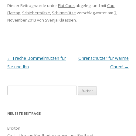
Dieser Beitrag wurde unter
Flat Caps
abgelegt und mit
Cap
,
Flatcap
,
Schiebermütze
,
Schirmmütze
verschlagwortet am
7.
November 2013
von
Svenja Klaassen
.
Artikel-Navigation
←
Freche Bommelmützen für
Ohrenschützer für warme
Sie und Ihn
Ohren!
→
Suchen
nach:
NEUESTE BEITRÄGE
Brixton
Coal – Urbane Kopfbedeckungen aus Portland