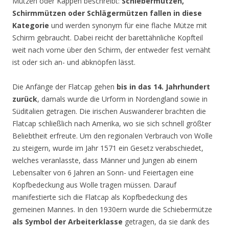
Mützen oder Kappen beschreibt:
Schiebermützen,
Schirmmützen oder Schlägermützen fallen in diese
Kategorie
und werden synonym für eine flache Mütze mit
Schirm gebraucht. Dabei reicht der barettähnliche Kopfteil
weit nach vorne über den Schirm, der entweder fest vernäht
ist oder sich an- und abknöpfen lässt.
Die Anfänge der Flatcap gehen
bis in das 14. Jahrhundert
zurück
, damals wurde die Urform in Nordengland sowie in
Süditalien getragen. Die irischen Auswanderer brachten die
Flatcap schließlich nach Amerika, wo sie sich schnell größter
Beliebtheit erfreute. Um den regionalen Verbrauch von Wolle
zu steigern, wurde im Jahr 1571 ein Gesetz verabschiedet,
welches veranlasste, dass Männer und Jungen ab einem
Lebensalter von 6 Jahren an Sonn- und Feiertagen eine
Kopfbedeckung aus Wolle tragen müssen. Darauf
manifestierte sich die Flatcap als Kopfbedeckung des
gemeinen Mannes. In den 1930ern wurde die Schiebermütze
als Symbol der Arbeiterklasse
getragen, da sie dank des