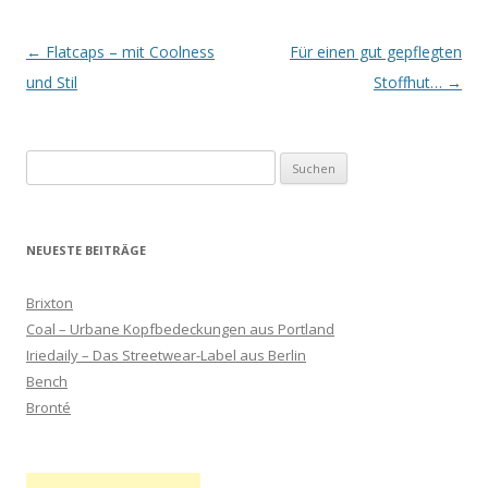
Artikel-Navigation
←
Flatcaps – mit Coolness
Für einen gut gepflegten
und Stil
Stoffhut…
→
Suchen
nach:
NEUESTE BEITRÄGE
Brixton
Coal – Urbane Kopfbedeckungen aus Portland
Iriedaily – Das Streetwear-Label aus Berlin
Bench
Bronté