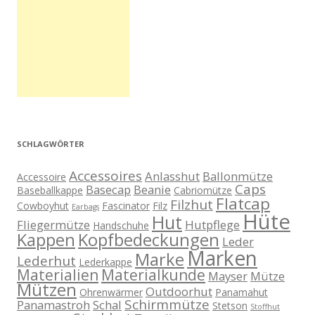
SCHLAGWÖRTER
Accessoires
Anlasshut
Ballonmütze
Accessoire
Caps
Basecap
Beanie
Baseballkappe
Cabriomütze
Flatcap
Filzhut
Cowboyhut
Fascinator
Filz
Earbags
Hüte
Hut
Fliegermütze
Hutpflege
Handschuhe
Kappen
Kopfbedeckungen
Leder
Marken
Marke
Lederhut
Lederkappe
Materialien
Materialkunde
Mayser
Mütze
Mützen
Outdoorhut
Ohrenwärmer
Panamahut
Schirmmütze
Panamastroh
Schal
Stetson
Stoffhut